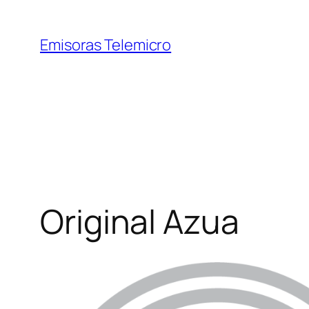
Saltar
al
Emisoras Telemicro
contenido
Original Azua