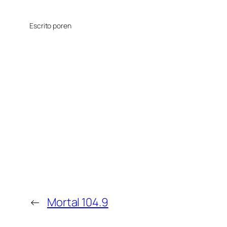
Escrito por
en
←
Mortal 104.9