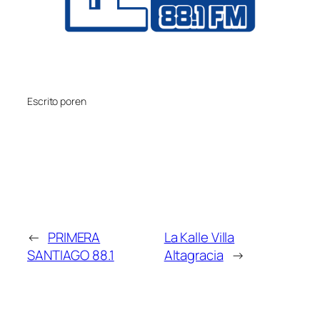
Escrito por
en
←
PRIMERA
La Kalle Villa
SANTIAGO 88.1
Altagracia
→